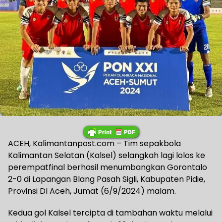
ACEH, Kalimantanpost.com – Tim sepakbola
Kalimantan Selatan (Kalsel) selangkah lagi lolos ke
perempatfinal berhasil menumbangkan Gorontalo
2-0 di Lapangan Blang Pasah Sigli, Kabupaten Pidie,
Provinsi DI Aceh, Jumat (6/9/2024) malam.
Kedua gol Kalsel tercipta di tambahan waktu melalui