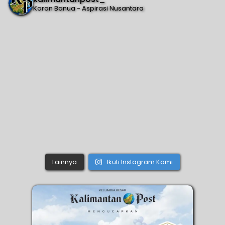
Koran Banua - Aspirasi Nusantara
Lainnya
Ikuti Instagram Kami