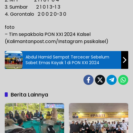
3. Sumbar 2 1 0 1 3-1 3
4. Gorontalo 2 0 0 2 0-3 0
foto
– Tim sepakbola PON XXI 2024 Kalsel
(Kalimantanpost.com/Instagram pssikalsel)
Abdul Hamid Sempat Tercecer Sebelum
Sabet Emas Kayak 1 di PON XXI 2024
Berita Lainnya