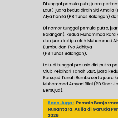
Di unggal pemula putri, juara pertam
Laut), juara kedua diraih Siti Amali
Alya hanifa (PB Tunas Balangan) dan
Di nomor tunggal pemula putra, juar
Balangan), kedua Muhammad Rafa A
dan juara ketiga oleh Muhammad Alvi
Bumbu dan Tyo Adhitya
(PB Tunas Balangan).
Lalu, di tunggal pra usia dini putra 
Club Pelaihari Tanah Laut, juara ke
Bersujud Tanah Bumbu serta juara k
Muhammad Arsyad Bilal (PB Sinar Ja
Bersujud).
Baca Juga :
Pemain Banjarmasi
Nusantara, Aulia di Garuda Per
2026