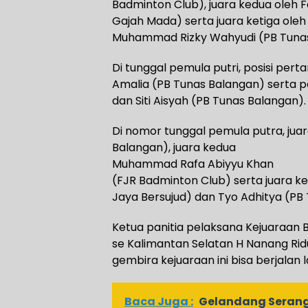
Badminton Club), juara kedua oleh F
Gajah Mada) serta juara ketiga ole
Muhammad Rizky Wahyudi (PB Tunas
Di tunggal pemula putri, posisi perta
Amalia (PB Tunas Balangan) serta p
dan Siti Aisyah (PB Tunas Balangan).
Di nomor tunggal pemula putra, juar
Balangan), juara kedua
Muhammad Rafa Abiyyu Khan
(FJR Badminton Club) serta juara ke
Jaya Bersujud) dan Tyo Adhitya (PB
Ketua panitia pelaksana Kejuaraan 
se Kalimantan Selatan H Nanang R
gembira kejuaraan ini bisa berjalan 
Baca Juga :
Gelandang Serang