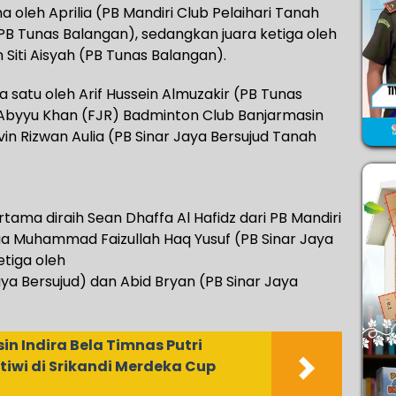
a oleh Aprilia (PB Mandiri Club Pelaihari Tanah
a (PB Tunas Balangan), sedangkan juara ketiga oleh
 Siti Aisyah (PB Tunas Balangan).
a satu oleh Arif Hussein Almuzakir (PB Tunas
byyu Khan (FJR) Badminton Club Banjarmasin
n Rizwan Aulia (PB Sinar Jaya Bersujud Tanah
pertama diraih Sean Dhaffa Al Hafidz dari PB Mandiri
dua Muhammad Faizullah Haq Yusuf (PB Sinar Jaya
etiga oleh
ya Bersujud) dan Abid Bryan (PB Sinar Jaya
n Indira Bela Timnas Putri
tiwi di Srikandi Merdeka Cup