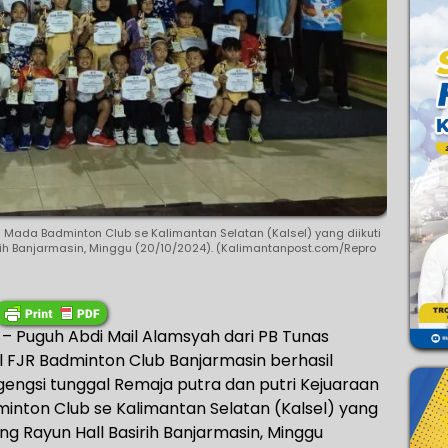
ah Mada Badminton Club se Kalimantan Selatan (Kalsel) yang diikuti
rih Banjarmasin, Minggu (20/10/2024). (Kalimantanpost.com/Repro
 Puguh Abdi Mail Alamsyah dari PB Tunas
l FJR Badminton Club Banjarmasin berhasil
engsi tunggal Remaja putra dan putri Kejuaraan
minton Club se Kalimantan Selatan (Kalsel) yang
ung Rayun Hall Basirih Banjarmasin, Minggu