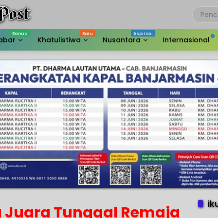
abar
Khatulistiwa
Nusantara
Internasional
ik
 Juara Tunggal Remaja