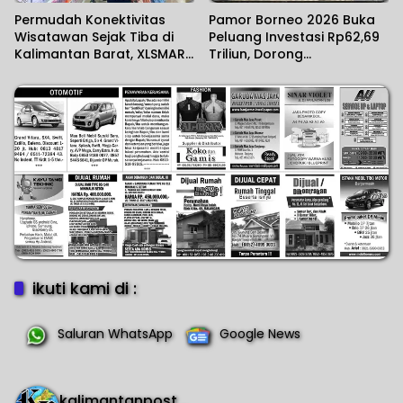
Permudah Konektivitas
Pamor Borneo 2026 Buka
Wisatawan Sejak Tiba di
Peluang Investasi Rp62,69
Kalimantan Barat, XLSMART
Triliun, Dorong
Hadirkan Layanan Aktivasi
Transformasi Ekonomi
SIM Card di Bandara
Kalimantan
Supadio
ikuti kami di :
Saluran WhatsApp
Google News
kalimantanpost_