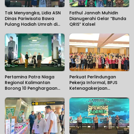
Tak Menyangka, Lidia ASN
Fathul Jannah Muhidin
Dinas Pariwisata Bawa
Dianugerahi Gelar “Bunda
Pulang Hadiah Umrah di
QRIS” Kalsel
Penutupan Pamor Borneo
2026
Pertamina Patra Niaga
Perkuat Perlindungan
Regional Kalimantan
Pekerja Informal, BPJS
Borong 10 Penghargaan
Ketenagakerjaan
ISRA 2026
Banjarmasin Gelar
Sosialisasi Bersama
Anggota Komisi IX DPR RI