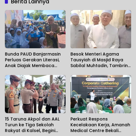
Berita Lainnya
Bunda PAUD Banjarmasin
Besok Menteri Agama
Perluas Gerakan Literasi,
Tausyiah di Masjid Raya
Anak Diajak Membaca
Sabilal Muhtadin, Tambrin
Sambil Mengenal Satwa
Sebut Diperkirakan 7 Ribu
Jamaah Hadir
15 Taruna Akpol dan AAL
Perkuat Respons
Turun ke Tiga Sekolah
Kecelakaan Kerja, Amanah
Rakyat di Kalsel, Begini
Medical Centre Bekali