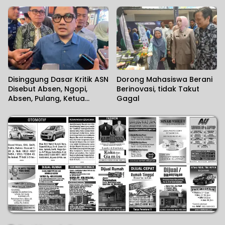
Harapan Kapolda
Perusahaan Penanganan
Cedera Sejak Menit
Pertama
Disinggung Dasar Kritik ASN
Dorong Mahasiswa Berani
Disebut Absen, Ngopi,
Berinovasi, tidak Takut
Absen, Pulang, Ketua
Gagal
Komisi II DPR RI Minta
Wartawan Menilai Sendiri