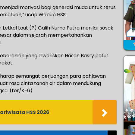
menjadi motivasi bagi generasi muda untuk terus
rsatuan,” ucap Wabup HSS.
Letkol Laut (P) Galih Nurna Putra menilai, sosok
n besar dalam sejarah mempertahankan
.
 keberanian yang diwariskan Hasan Basry patut
rakat.
berharap semangat perjuangan para pahlawan
uat rasa cinta tanah air dalam mendukung
a. (tor/K-6)
Pariwisata HSS 2026