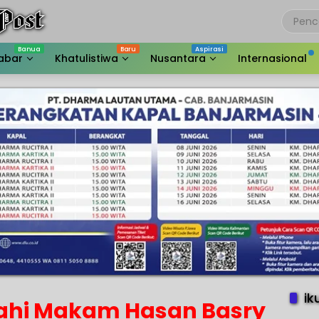
abar
Khatulistiwa
Nusantara
Internasional
ik
ahi Makam Hasan Basry