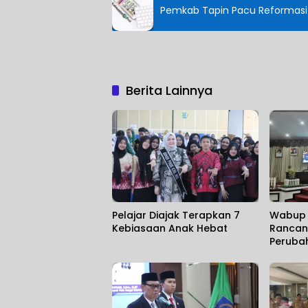
Pemkab Tapin Pacu Reformasi B
Berita Lainnya
Pelajar Diajak Terapkan 7
Wabup 
Kebiasaan Anak Hebat
Rancan
Peruba