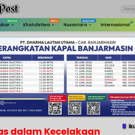
abar
Khatulistiwa
Nusantara
Internasional
ik
as dalam Kecelakaan