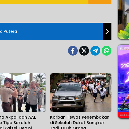
o Putera
na Akpol dan AAL
Korban Tewas Penembakan
e Tiga Sekolah
di Sekolah Dekat Bangkok
i Kalsel, Begini
Jadi Tujuh Orang