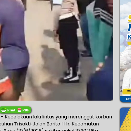
 Kecelakaan lalu lintas yang merenggut korban
uhan Trisakti, Jalan Barito Hilir, Kecamatan
 Rabu (10/6/2026) sekitar pukul 10.30 Wita.