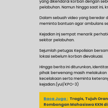
yang dikendarai korban dengan sebu
pelabuhan. Namun hingga saat ini, kr
Dalam sebuah video yang beredar di
meminta bantuan agar ambulans seg
Kejadian inj sempat menarik perhat
sekitar pelabuhan.
Sejumlah petugas Kepolisian bersa
lokasi sebelum korban dievakuasi.
Hingga berita ini diturunkan, identi
pihak berwenang masih melakukan 
kecelakaan serta meminta keteranga
kejadian.(yul/KPO-3)
Baca Juga :
Tragis, Tujuh Or
Rombongan Mahasiswa KKN di