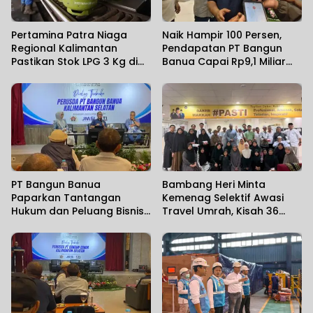
Pertamina Patra Niaga
Naik Hampir 100 Persen,
Regional Kalimantan
Pendapatan PT Bangun
Pastikan Stok LPG 3 Kg di
Banua Capai Rp9,1 Miliar
Kalsel Aman
dalam Setahun Terakhir
PT Bangun Banua
Bambang Heri Minta
Paparkan Tantangan
Kemenag Selektif Awasi
Hukum dan Peluang Bisnis,
Travel Umrah, Kisah 36
Tegaskan Komitmen Jaga
Jemaah Kalsel Terlantar di
Aset Daerah
Jeddah Mengundang Haru