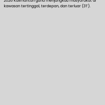
2026 Kalimantan guna menjangkau masyarakat di
kawasan tertinggal, terdepan, dan terluar (3T).