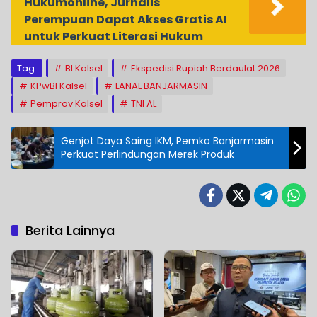
Hukumonline, Jurnalis
Perempuan Dapat Akses Gratis AI
untuk Perkuat Literasi Hukum
Tag:
BI Kalsel
Ekspedisi Rupiah Berdaulat 2026
KPwBI Kalsel
LANAL BANJARMASIN
Pemprov Kalsel
TNI AL
Genjot Daya Saing IKM, Pemko Banjarmasin
Perkuat Perlindungan Merek Produk
Berita Lainnya