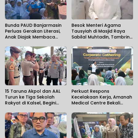
Bunda PAUD Banjarmasin
Besok Menteri Agama
Perluas Gerakan Literasi,
Tausyiah di Masjid Raya
Anak Diajak Membaca
Sabilal Muhtadin, Tambrin
Sambil Mengenal Satwa
Sebut Diperkirakan 7 Ribu
Jamaah Hadir
15 Taruna Akpol dan AAL
Perkuat Respons
Turun ke Tiga Sekolah
Kecelakaan Kerja, Amanah
Rakyat di Kalsel, Begini
Medical Centre Bekali
Harapan Kapolda
Perusahaan Penanganan
Cedera Sejak Menit
Pertama