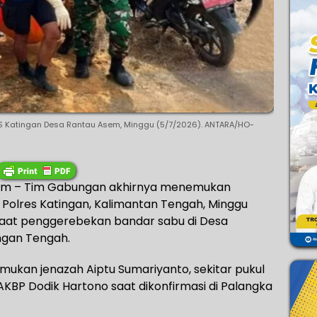
AS Katingan Desa Rantau Asem, Minggu (5/7/2026). ANTARA/HO-
om – Tim Gabungan akhirnya menemukan
 Polres Katingan, Kalimantan Tengah, Minggu
 saat penggerebekan bandar sabu di Desa
ngan Tengah.
ukan jenazah Aiptu Sumariyanto, sekitar pukul
 AKBP Dodik Hartono saat dikonfirmasi di Palangka