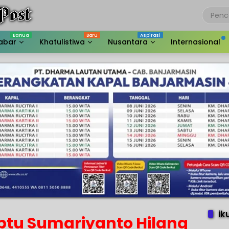
abar
Khatulistiwa
Nusantara
Internasional
ik
iptu Sumariyanto Hilang