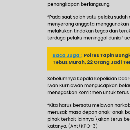
penangkapan berlangsung.
“Pada saat salah satu pelaku sudah 
menyerang anggota menggunakan p
melakukan tindakan tegas dan teruk
terduga pelaku meninggal dunia,” u
Baca Juga :
Polres Tapin Bon
Tebus Murah, 22 Orang Jadi T
Sebelumnya Kepala Kepolisian Daera
Iwan Kurniawan mengucapkan bela
menegaskan komitmen untuk terus
“Kita harus bersatu melawan narko
merusak masa depan anak-anak ba
pihak terkait lainnya \akan terus 
katanya. (Ant/KPO-3)