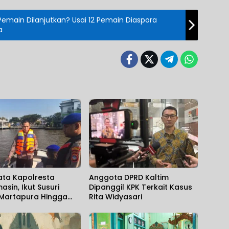
Pemain Dilanjutkan? Usai 12 Pemain Diaspora
a
ata Kapolresta
Anggota DPRD Kaltim
asin, Ikut Susuri
Dipanggil KPK Terkait Kasus
 Martapura Hingga
Rita Widyasari
 Tenggelam
kan