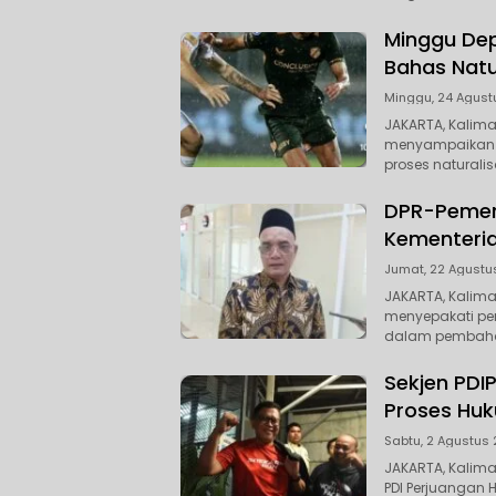
Minggu Dep
Bahas Natu
Minggu, 24 Agust
JAKARTA, Kalima
menyampaikan a
proses natural
DPR-Pemeri
Kementeria
Jumat, 22 Agustus
JAKARTA, Kalima
menyepakati pe
dalam pembah
Sekjen PDI
Proses Hu
Sabtu, 2 Agustus 
JAKARTA, Kalima
PDI Perjuangan 