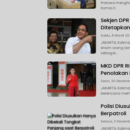
Pratowo mengha
Komisi II…
Sekjen DPR
Ditetapkan
Sabtu, 8 Maret 20
JAKARTA, Kalima
enam orang lain
sebagai…
MKD DPR RI 
Penolakan 
Senin, 30 Desembe
JAKARTA, Kalim
berencana meman
Polisi Diu
Berpatroli
Selasa, 3 Desembe
JAKARTA, Kalim