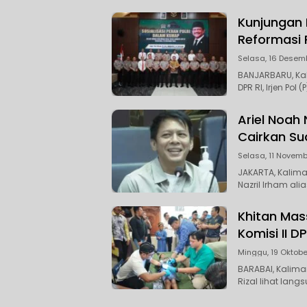
Kunjungan R
Reformasi P
Selasa, 16 Desem
BANJARBARU, Kal
DPR RI, Irjen Pol 
Ariel Noah
Cairkan S
Selasa, 11 Novemb
JAKARTA, Kalima
Nazril Irham ali
Khitan Mas
Komisi II DP
Minggu, 19 Oktobe
BARABAI, Kalim
Rizal lihat lang