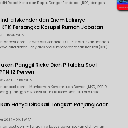
diri Rapat Kerja dan Rapat Dengar Pendapat (RDP) dengan
 Indra Iskandar dan Enam Lainnya
 KPK Tersangka Korupsi Rumah Jabatan
25 - 10:05 WITA
ntanpost.com – Sekretaris Jenderal DPR RI Indra Iskandar dan
nya ditetapkan Penyidik Komisi Pemberantasan Korupsi (KPK)
akan Panggil Rieke Diah Pitaloka Soal
PPN 12 Persen
r 2024 - 15:59 WITA
antanpost.com – Mahkamah Kehormatan Dewan (MKD) DPR RI
ggil anggota Komisi VI DPR RI Rieke Diah Pitaloka terkait…
sulkan Hanya Dibekali Tongkat Panjang saat
r 2024 - 09:11 WITA
antanpost.com – Terjadinya kasus penembakan oleh oknum