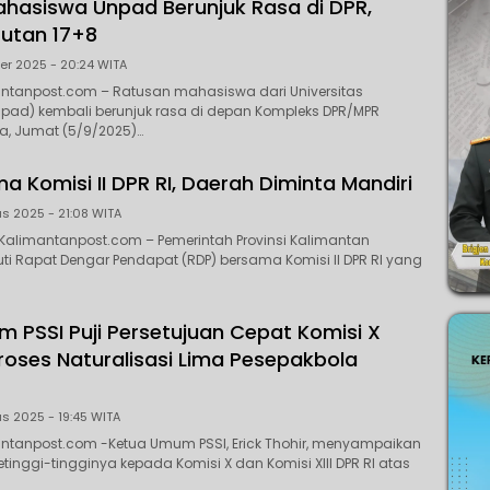
hasiswa Unpad Berunjuk Rasa di DPR,
utan 17+8
er 2025 - 20:24 WITA
antanpost.com – Ratusan mahasiswa dari Universitas
pad) kembali berunjuk rasa di depan Kompleks DPR/MPR
a, Jumat (5/9/2025)…
a Komisi II DPR RI, Daerah Diminta Mandiri
s 2025 - 21:08 WITA
Kalimantanpost.com – Pemerintah Provinsi Kalimantan
i Rapat Dengar Pendapat (RDP) bersama Komisi II DPR RI yang
 PSSI Puji Persetujuan Cepat Komisi X
proses Naturalisasi Lima Pesepakbola
s 2025 - 19:45 WITA
antanpost.com -Ketua Umum PSSI, Erick Thohir, menyampaikan
inggi-tingginya kepada Komisi X dan Komisi XIII DPR RI atas