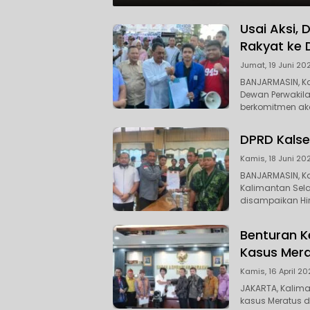
Usai Aksi, 
Rakyat ke 
Jumat, 19 Juni 20
BANJARMASIN, K
Dewan Perwakila
berkomitmen a
DPRD Kalse
Kamis, 18 Juni 20
BANJARMASIN, K
Kalimantan Sela
disampaikan H
Benturan K
Kasus Mera
Kamis, 16 April 20
JAKARTA, Kalima
kasus Meratus da