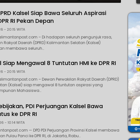
DPRD Kalsel Siap Bawa Seluruh Aspirasi
DPR RI Pekan Depan
26 - 20:15 WITA
alimantanpost.com – Di hadapan seluruh pengunjuk rasa,
n Rakyat Daerah (DPRD) Kalimantan Selatan (Kalsel)
kan membawa seluruh…
l Siap Mengawal 8 Tuntutan HMI ke DPR RI
26 - 20:15 WITA
alimantanpost.com – Dewan Perwakilan Rakyat Daerah (DPRD)
tan (Kalsel) siap mengawal 8 tuntutan aspirasi yang
impunan Mahasiswa…
ebijakan, PDI Perjuangan Kalsel Bawa
tus ke DPR RI
26 - 10:14 WITA
ntanpost.com — DPD PDI Perjuangan Provinsi Kalsel membawa
n Pulau Panci ke DPR RI, di Jakarta, Rabu…