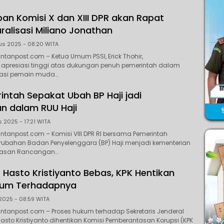
an Komisi X dan XIII DPR akan Rapat
ralisasi Miliano Jonathan
us 2025 - 08:20 WITA
ntanpost.com – Ketua Umum PSSI, Erick Thohir,
presiasi tinggi atas dukungan penuh pemerintah dalam
isasi pemain muda…
ntah Sepakat Ubah BP Haji jadi
n dalam RUU Haji
 2025 - 17:21 WITA
ntanpost.com – Komisi VIII DPR RI bersama Pemerintah
rubahan Badan Penyelenggara (BP) Haji menjadi kementerian
asan Rancangan…
P Hasto Kristiyanto Bebas, KPK Hentikan
kum Terhadapnya
2025 - 08:59 WITA
ntanpost.com – Proses hukum terhadap Sekretaris Jenderal
Hasto Kristiyanto dihentikan Komisi Pemberantasan Korupsi (KPK