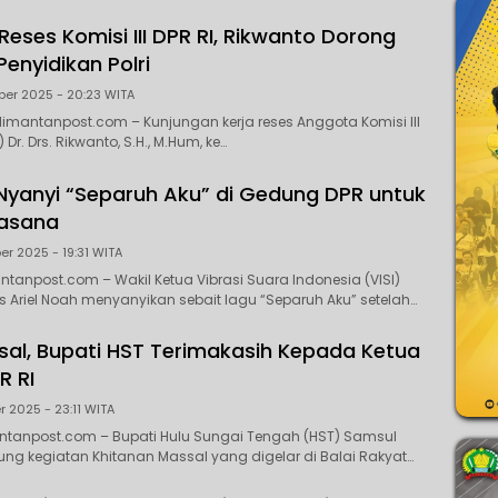
eses Komisi III DPR RI, Rikwanto Dorong
enyidikan Polri
ber 2025 - 20:23 WITA
imantanpost.com – Kunjungan kerja reses Anggota Komisi III
(P) Dr. Drs. Rikwanto, S.H., M.Hum, ke…
 Nyanyi “Separuh Aku” di Gedung DPR untuk
uasana
er 2025 - 19:31 WITA
ntanpost.com – Wakil Ketua Vibrasi Suara Indonesia (VISI)
as Ariel Noah menyanyikan sebait lagu “Separuh Aku” setelah…
sal, Bupati HST Terimakasih Kepada Ketua
R RI
r 2025 - 23:11 WITA
antanpost.com – Bupati Hulu Sungai Tengah (HST) Samsul
sung kegiatan Khitanan Massal yang digelar di Balai Rakyat…