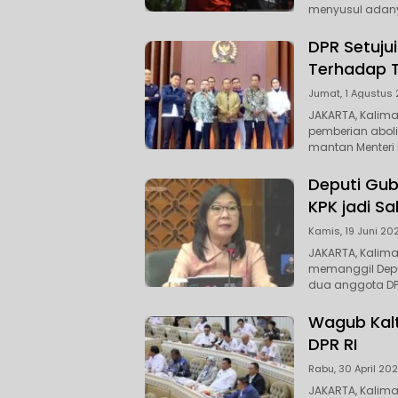
menyusul adan
DPR Setuju
Terhadap 
Jumat, 1 Agustus 
JAKARTA, Kalim
pemberian aboli
mantan Menteri
Deputi Gub
KPK jadi S
Kamis, 19 Juni 202
JAKARTA, Kalima
memanggil Deput
dua anggota DP
Wagub Kalt
DPR RI
Rabu, 30 April 202
JAKARTA, Kalim