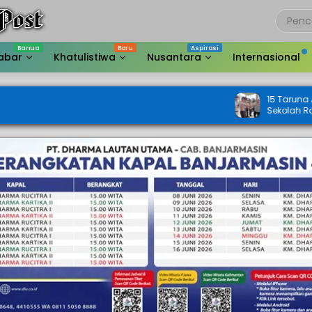
abar
Khatulistiwa
Nusantara
Internasional
15 Taruna Akpol dan AAL Turun ke 
Sekolah Rakyat di Kalsel, Begini 
Kapolda