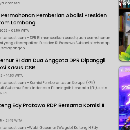
ya amnesti…
i Permohonan Pemberian Abolisi Presiden
Tom Lembong
2025 - 09:59 WITA
antanpost.com – DPR RI memberikan persetujuan permohonan
si yang disampaikan Presiden RI Prabowo Subianto terhadap
 Perdagangan…
ernur BI dan Dua Anggota DPR Dipanggil
aksi Kasus CSR
5 - 14:53 WITA
ntanpost.com – Komisi Pemberantasan Korupsi (KPK)
i Gubernur Bank Indonesia Filianingsih Hendarta (FH), serta
R RI…
eng Edy Pratowo RDP Bersama Komisi II
5 - 21:45 WITA
antanpost.com –Wakil Gubernur (Wagub) Kalteng H Edy