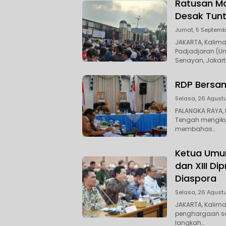
Ratusan Ma
Desak Tunt
Jumat, 5 Septemb
JAKARTA, Kalim
Padjadjaran (Un
Senayan, Jakart
RDP Bersam
Selasa, 26 Agustu
PALANGKA RAYA, 
Tengah mengikut
membahas…
Ketua Umum
dan XIII Di
Diaspora
Selasa, 26 Agustu
JAKARTA, Kalim
penghargaan set
langkah…