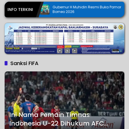
Gubernur H Muhidin Resmi Buka Pamor
15 Tarun
INFO TERKINI
Borneo 2026
Sekolah 
Kapolda
Sanksi FIFA
Ini Nama Pemain Timnas
Indonesia U-22 Dihukum AFC