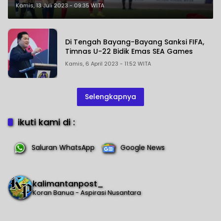
Akibat Insiden Final SEA Games
Kamis, 13 Juli 2023 - 09:35 WITA
Di Tengah Bayang-Bayang Sanksi FIFA,
Timnas U-22 Bidik Emas SEA Games
Kamis, 6 April 2023 - 11:52 WITA
Selengkapnya
ikuti kami di :
Saluran WhatsApp
Google News
kalimantanpost_
Koran Banua - Aspirasi Nusantara