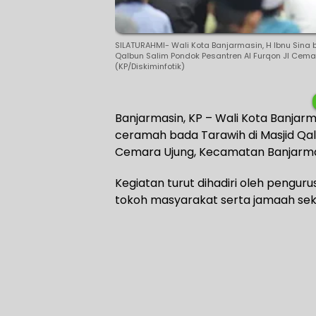
SILATURAHMI- Wali Kota Banjarmasin, H Ibnu Sina
Qalbun Salim Pondok Pesantren Al Furqon Jl Cem
(KP/Diskiminfotik)
Banjarmasin, KP – Wali Kota Banjarma
ceramah bada Tarawih di Masjid Qal
Cemara Ujung, Kecamatan Banjarmas
Kegiatan turut dihadiri oleh pengurus
tokoh masyarakat serta jamaah seki