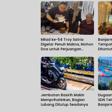
Milad ke-54 Troy Satria
Banjarm
Digelar Penuh Makna, Mohon
Tempat
Doa untuk Perjuangan
Dituntu
Kalimantan Post
Political
Jembatan Basirih Makin
Dugaan
Memprihatinkan, Bagian
SDN Te
Lubang Ditutup Seadanya
Banjarm
Sekola