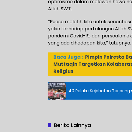
optimisme dalam melawan hawa nafs
Allah SWT.
“Puasa melatih kita untuk senantiasa
yakin terhadap pertolongan Allah SW
pandemi Covid-19, dari persoalan eko
yang ada dihadapan kita,” tutupnya.
Baca Juga :
Pimpin Polresta B
Muttaqin Targetkan Kolaboras
Religius
40 Pelaku Kejahatan Terjaring 
Berita Lainnya