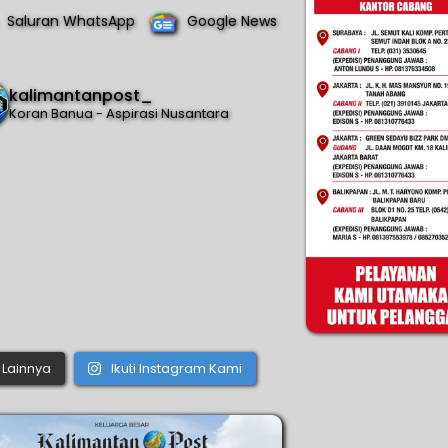
Saluran WhatsApp
Google News
kalimantanpost_
Koran Banua - Aspirasi Nusantara
Lainnya
Ikuti Instagram Kami