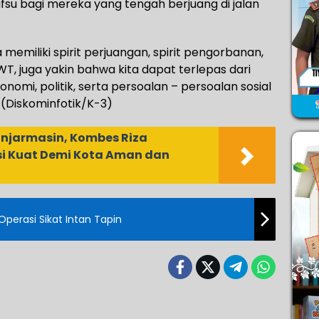
u bagi mereka yang tengah berjuang di jalan
 memiliki spirit perjuangan, spirit pengorbanan,
T, juga yakin bahwa kita dapat terlepas dari
nomi, politik, serta persoalan – persoalan sosial
 (Diskominfotik/K-3)
anjarmasin, Kombes Riza
i Kuat Demi Kota Aman dan
Operasi Sikat Intan Tapin