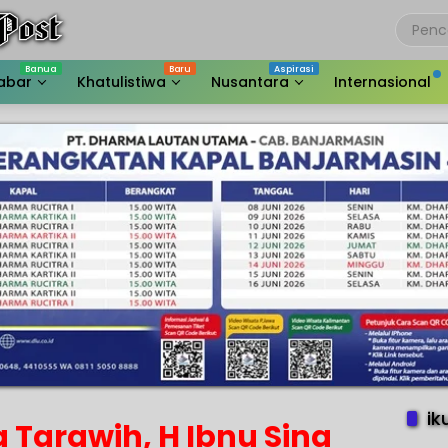
abar
Khatulistiwa
Nusantara
Internasional
ik
Tarawih, H Ibnu Sina