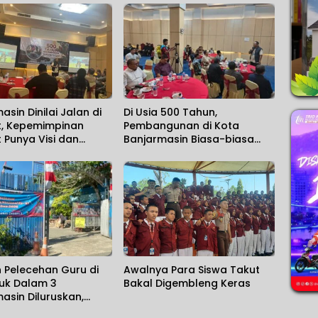
asin Dinilai Jalan di
Di Usia 500 Tahun,
, Kepemimpinan
Pembangunan di Kota
t Punya Visi dan
Banjarmasin Biasa-biasa
 Will
Saja
 Pelecehan Guru di
Awalnya Para Siswa Takut
luk Dalam 3
Bakal Digembleng Keras
asin Diluruskan,
h Sebut Salah Paham