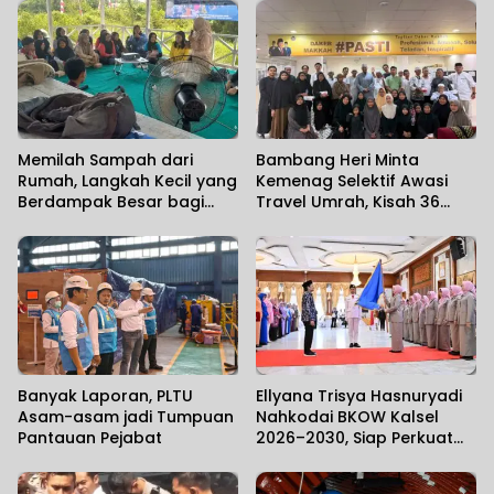
Memilah Sampah dari
Bambang Heri Minta
Rumah, Langkah Kecil yang
Kemenag Selektif Awasi
Berdampak Besar bagi
Travel Umrah, Kisah 36
Lingkungan
Jemaah Kalsel Terlantar di
Jeddah Mengundang Haru
Banyak Laporan, PLTU
Ellyana Trisya Hasnuryadi
Asam-asam jadi Tumpuan
Nahkodai BKOW Kalsel
Pantauan Pejabat
2026–2030, Siap Perkuat
Sinergi Pemberdayaan
Perempuan