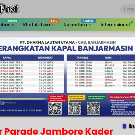
abar
Khatulistiwa
Nusantara
Internasional
ik
r Parade Jambore Kader