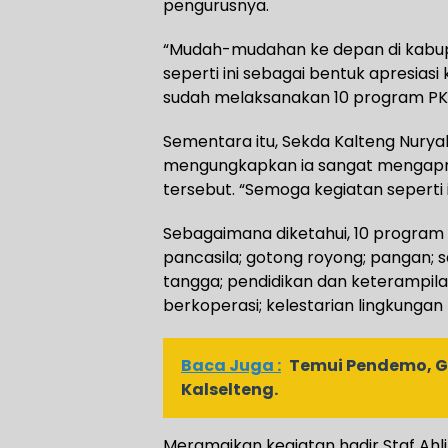
pengurusnya.
“Mudah-mudahan ke depan di kabup
seperti ini sebagai bentuk apresias
sudah melaksanakan 10 program PKK
Sementara itu, Sekda Kalteng Nurya
mengungkapkan ia sangat mengapre
tersebut. “Semoga kegiatan seperti 
Sebagaimana diketahui, 10 progra
pancasila; gotong royong; pangan;
tangga; pendidikan dan keterampi
berkoperasi; kelestarian lingkungan
Baca Juga :
Temui Pendemo, Gu
Kalselteng.
Meramaikan kegiatan hadir Staf Ahl