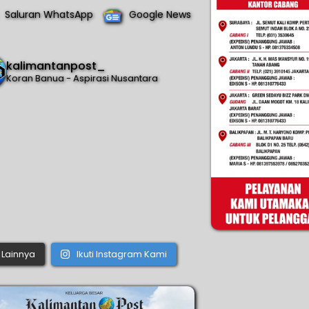
Saluran WhatsApp
Google News
kalimantanpost_
Koran Banua - Aspirasi Nusantara
Lainnya
Ikuti Instagram Kami