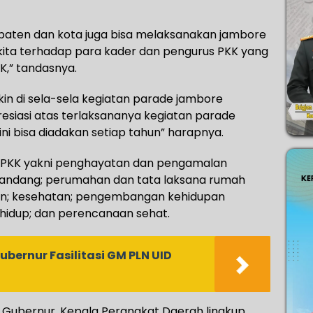
aten dan kota juga bisa melaksanakan jambore
i kita terhadap para kader dan pengurus PKK yang
,” tandasnya.
kin di sela-sela kegiatan parade jambore
siasi atas terlaksananya kegiatan parade
ini bisa diadakan setiap tahun” harapnya.
m PKK yakni penghayatan dan pengamalan
 sandang; perumahan dan tata laksana rumah
lan; kesehatan; pengembangan kehidupan
 hidup; dan perencanaan sehat.
bernur Fasilitasi GM PLN UID
i Gubernur, Kepala Perangkat Daerah lingkup