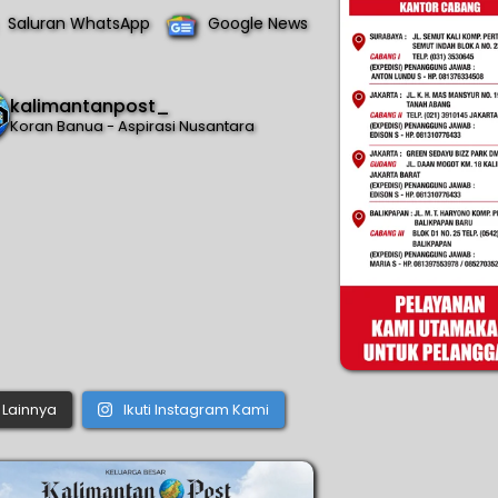
Saluran WhatsApp
Google News
kalimantanpost_
Koran Banua - Aspirasi Nusantara
Lainnya
Ikuti Instagram Kami