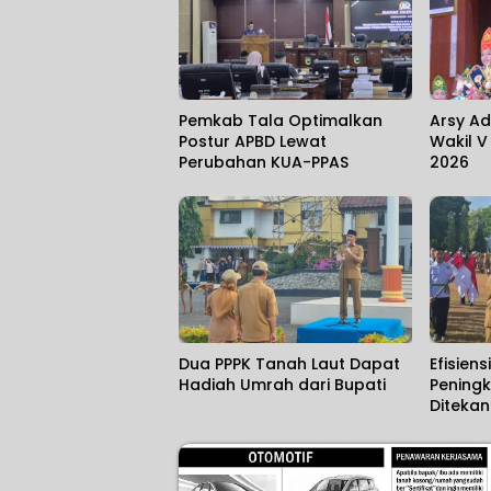
Pemkab Tala Optimalkan
Arsy Ad
Postur APBD Lewat
Wakil V
Perubahan KUA-PPAS
2026
Dua PPPK Tanah Laut Dapat
Efisien
Hadiah Umrah dari Bupati
Peningk
Diteka