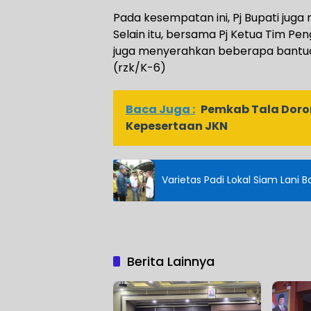
Pada kesempatan ini, Pj Bupati jug
Selain itu, bersama Pj Ketua Tim Pen
juga menyerahkan beberapa bantuan u
(rzk/K-6)
Baca Juga :
Pemkab Tala Doron
Kepesertaan JKN
Varietas Padi Lokal Siam Lani B
Berita Lainnya