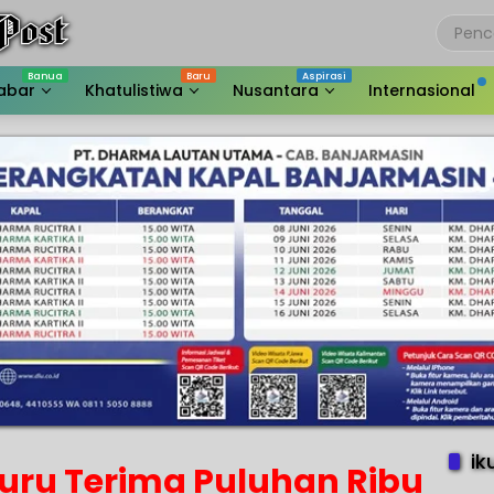
abar
Khatulistiwa
Nusantara
Internasional
ik
uru Terima Puluhan Ribu