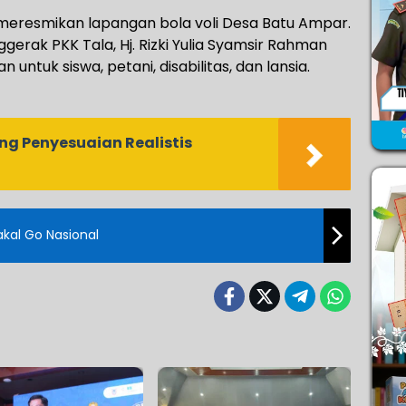
a meresmikan lapangan bola voli Desa Batu Ampar.
ggerak PKK Tala, Hj. Rizki Yulia Syamsir Rahman
ntuk siswa, petani, disabilitas, dan lansia.
g Penyesuaian Realistis
akal Go Nasional