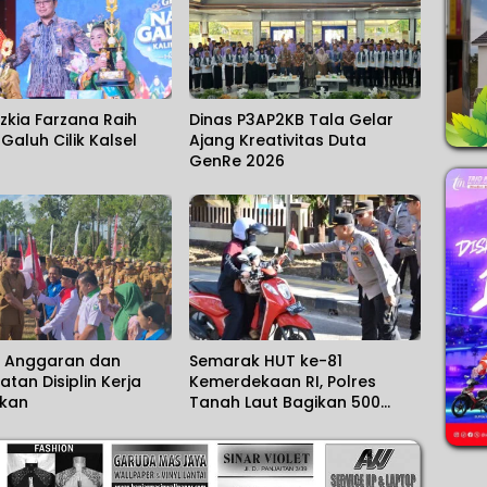
zkia Farzana Raih
Dinas P3AP2KB Tala Gelar
 Galuh Cilik Kalsel
Ajang Kreativitas Duta
GenRe 2026
si Anggaran dan
Semarak HUT ke-81
atan Disiplin Kerja
Kemerdekaan RI, Polres
nkan
Tanah Laut Bagikan 500
Bendera Merah Putih untuk
Warga