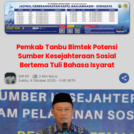
Pemkab Tanbu Bimtek Potensi
Sumber Kesejahteraan Sosial
Bertema Tuli Bahasa Isyarat
EDP KP
2 Min Baca
Sabtu, 4 Oktober 2025 - 11:45 WITA