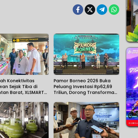
ah Konektivitas
Pamor Borneo 2026 Buka
an Sejak Tiba di
Peluang Investasi Rp62,69
ntan Barat, XLSMART
Triliun, Dorong Transformasi
n Layanan Aktivasi
Ekonomi Kalimantan
d di Bandara
o