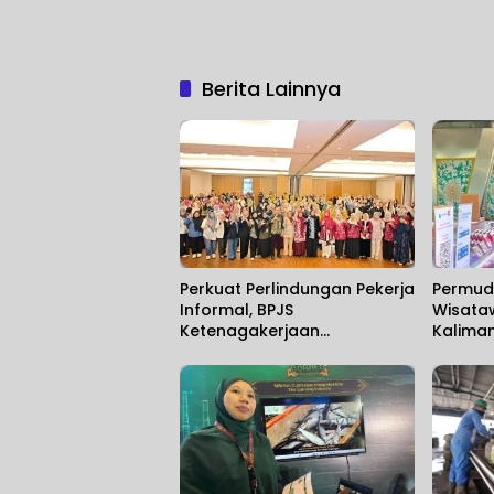
Berita Lainnya
Perkuat Perlindungan Pekerja
Permud
Informal, BPJS
Wisataw
Ketenagakerjaan
Kalima
Banjarmasin Gelar
Hadirka
Sosialisasi Bersama
SIM Car
Anggota Komisi IX DPR RI
Supadi