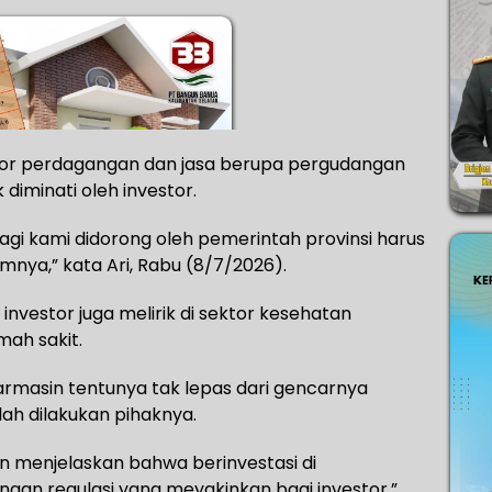
ektor perdagangan dan jasa berupa pergudangan
diminati oleh investor.
agi kami didorong oleh pemerintah provinsi harus
mnya,” kata Ari, Rabu (8/7/2026).
investor juga melirik di sektor kesehatan
mah sakit.
jarmasin tentunya tak lepas dari gencarnya
lah dilakukan pihaknya.
an menjelaskan bahwa berinvestasi di
gan regulasi yang meyakinkan bagi investor,”