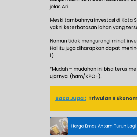
jelas Ari.
Meski tambahnya investasi di Kota Se
yakni keterbatasan lahan yang terse
Namun tidak mengurangi minat inves
Hal itu juga diharapkan dapat me
1)
“Mudah – mudahan ini bisa terus me
ujarnya. (ham/KPO-).
Baca Juga :
Triwulan II Ekono
Harga Emas Antam Turun Lagi