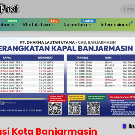
abar
Khatulistiwa
Nusantara
Internasional
ik
asi Kota Banjarmasin