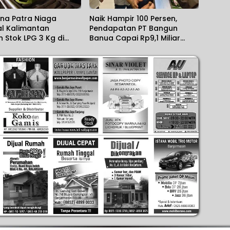
na Patra Niaga
Naik Hampir 100 Persen,
al Kalimantan
Pendapatan PT Bangun
n Stok LPG 3 Kg di
Banua Capai Rp9,1 Miliar
 Aman
dalam Setahun Terakhir