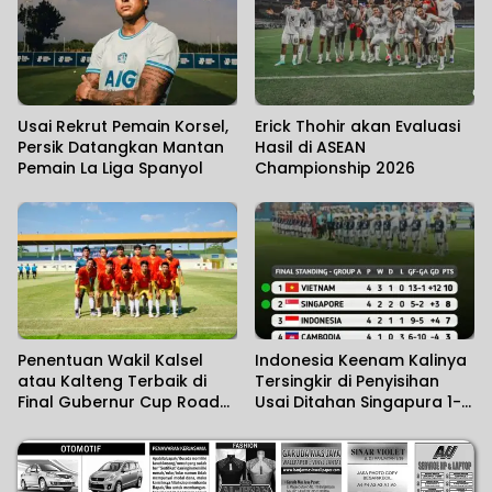
Usai Rekrut Pemain Korsel,
Erick Thohir akan Evaluasi
Persik Datangkan Mantan
Hasil di ASEAN
Pemain La Liga Spanyol
Championship 2026
Penentuan Wakil Kalsel
Indonesia Keenam Kalinya
atau Kalteng Terbaik di
Tersingkir di Penyisihan
Final Gubernur Cup Road
Usai Ditahan Singapura 1-1,
to Pangdam XXII/KB 2026
Vietnam Hajar Kamboja 3-1