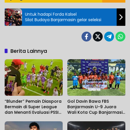
Untuk hadapi Forda Kalsel
Silat Budaya Banjarmasin gelar seleksi
Berita Lainnya
“Blunder” Pemain Diaspora
Gol Davin Bawa FBS
Bermain di Super League
Banjarmasin U-9 Juara
dan Menanti Evaluasi PSSI
Wali Kota Cup Banjarmasin
Atas Kegagalan di Piala
2026
AFF