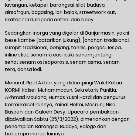
layangan, ketapel, barongsai, silat budaya,
airsoftgun, bagasing, lari balok, streetwork out,
skateboard, sepeda onthel dan bboy.
Sedangkan inorga yang digelar di Banjarmasin, yakni
bese kambe (batarikan jukung), [anahan tradisional,
sumpit tradisional, benjang, tonnis, porgasi, Iespa,
inline skat, senam kreasi ioski, senam jantung
sehat,senam osteoporosis, senam asma, senam
tera, dansa iodi.
Menurut Rizal Akbar yang didampingi Wakil Ketua
KORMI Kalsel, Muhammadun, Sekretaris Panitia,
Akhmad Maulana, Humas Yusni Hardi dan pengurus
Kormi Kalsel lainnya, Zainal Helmi, Masruni, Nisa
Basoeni dan Galoeh Desy. Upacara pembukaan
dijadwalkan Sabtu (25/3/2022), dimeriahkan dengan
penampilan Barongsai Budaya, Balogo dan
beberapa inorga lainnya.