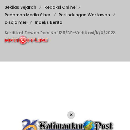
Sekilas Sejarah
Redaksi Online
Pedoman Media Siber
Perlindungan Wartawan
Disclaimer
Indeks Berita
Sertifikat Dewan Pers No.1139/DP-Verifikasi/K/X/2023
×