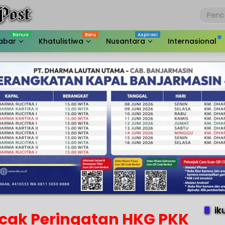
abar
Khatulistiwa
Nusantara
Internasional
ik
ncak Peringatan HKG PKK