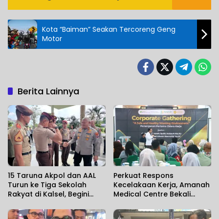
Kota “Baiman” Seakan Tercoreng Geng
Motor
Berita Lainnya
15 Taruna Akpol dan AAL
Perkuat Respons
Turun ke Tiga Sekolah
Kecelakaan Kerja, Amanah
Rakyat di Kalsel, Begini
Medical Centre Bekali
Harapan Kapolda
Perusahaan Penanganan
Cedera Sejak Menit