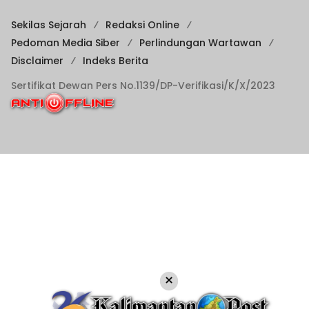
Sekilas Sejarah
Redaksi Online
Pedoman Media Siber
Perlindungan Wartawan
Disclaimer
Indeks Berita
Sertifikat Dewan Pers No.1139/DP-Verifikasi/K/X/2023
×