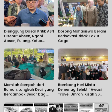
Pertama
Disinggung Dasar Kritik ASN
Dorong Mahasiswa Berani
Disebut Absen, Ngopi,
Berinovasi, tidak Takut
Absen, Pulang, Ketua
Gagal
Komisi II DPR RI Minta
Wartawan Menilai Sendiri
Memilah Sampah dari
Bambang Heri Minta
Rumah, Langkah Kecil yang
Kemenag Selektif Awasi
Berdampak Besar bagi
Travel Umrah, Kisah 36
Lingkungan
Jemaah Kalsel Terlantar di
Jeddah Mengundang Haru