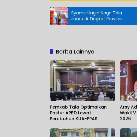
Syamsir Ingin Naga Tala
Juara di Tingkat Provinsi
Berita Lainnya
Pemkab Tala Optimalkan
Arsy Ad
Postur APBD Lewat
Wakil V
Perubahan KUA-PPAS
2026