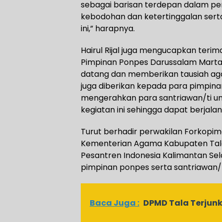
sebagai barisan terdepan dalam 
kebodohan dan ketertinggalan serta
ini,” harapnya.
Hairul Rijal juga mengucapkan teri
Pimpinan Ponpes Darussalam Marta
datang dan memberikan tausiah agam
juga diberikan kepada para pimpi
mengerahkan para santriawan/ti un
kegiatan ini sehingga dapat berjal
Turut berhadir perwakilan Forkopim
Kementerian Agama Kabupaten Tala,
Pesantren Indonesia Kalimantan Sel
pimpinan ponpes serta santriawan/t
Baca Juga :
DPMD Tala Terjun