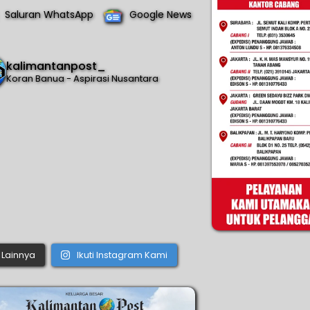
Saluran WhatsApp
Google News
kalimantanpost_
Koran Banua - Aspirasi Nusantara
Lainnya
Ikuti Instagram Kami