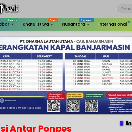
abar
Khatulistiwa
Nusantara
Internasional
ik
si Antar Ponpes