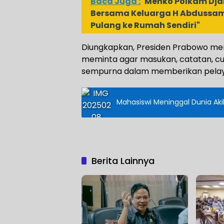
Baca Juga :
Menko Polkam Dja
Bersama Keluarga H Abdussam
Pulang ke Rumah Sendiri"
Diungkapkan, Presiden Prabowo me
meminta agar masukan, catatan, cui
sempurna dalam memberikan pelay
Mahasiswi Meninggal Dunia Aki
Berita Lainnya