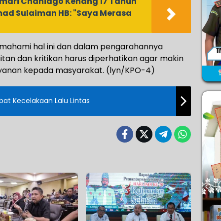
mari Chaniago Kenang 17 Tahun
ad Sulaiman HB: "Saya Merasa
mahami hal ini dan dalam pengarahannya
tan dan kritikan harus diperhatikan agar makin
anan kepada masyarakat. (lyn/KPO-4)
bat Kecelakaan Lalu Lintas