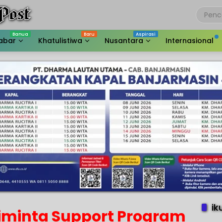
abar
Khatulistiwa
Nusantara
Internasional
ik
Diminta Support Program