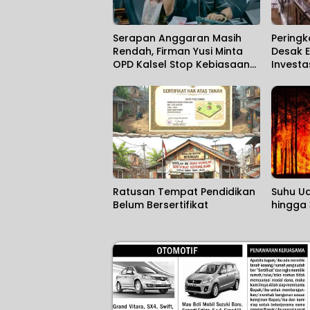
Serapan Anggaran Masih
Peringk
Rendah, Firman Yusi Minta
Desak E
OPD Kalsel Stop Kebiasaan
Investa
Kejar Realisasi di Akhir Tahun
Ratusan Tempat Pendidikan
Suhu Ud
Belum Bersertifikat
hingga 