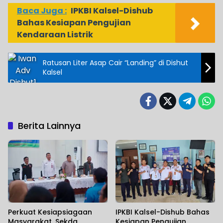
Baca Juga :
IPKBI Kalsel-Dishub
Bahas Kesiapan Pengujian
Kendaraan Listrik
Ratusan Liter Asap Cair “Landing” di Dishut
Kalsel
Berita Lainnya
Perkuat Kesiapsiagaan
IPKBI Kalsel-Dishub Bahas
Masyarakat, Sekda
Kesiapan Pengujian