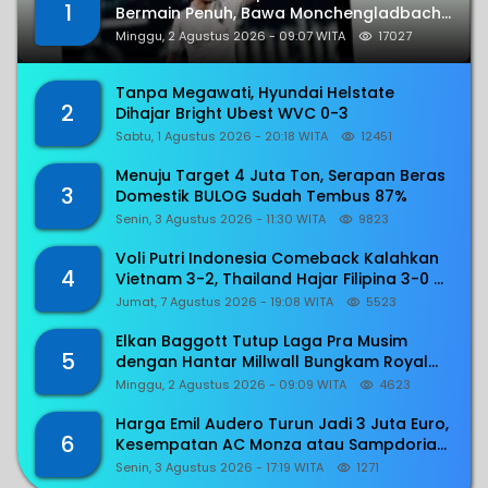
1
Bermain Penuh, Bawa Monchengladbach
dan Willem II Petik Kemenangan
Minggu, 2 Agustus 2026 - 09:07 WITA
17027
Tanpa Megawati, Hyundai Helstate
2
Dihajar Bright Ubest WVC 0-3
Sabtu, 1 Agustus 2026 - 20:18 WITA
12451
Menuju Target 4 Juta Ton, Serapan Beras
3
Domestik BULOG Sudah Tembus 87%
Senin, 3 Agustus 2026 - 11:30 WITA
9823
Voli Putri Indonesia Comeback Kalahkan
4
Vietnam 3-2, Thailand Hajar Filipina 3-0 di
SEA V Cup 2026
Jumat, 7 Agustus 2026 - 19:08 WITA
5523
Elkan Baggott Tutup Laga Pra Musim
5
dengan Hantar Millwall Bungkam Royal
Antwerp 1-0
Minggu, 2 Agustus 2026 - 09:09 WITA
4623
Harga Emil Audero Turun Jadi 3 Juta Euro,
6
Kesempatan AC Monza atau Sampdoria
Menggaetnya
Senin, 3 Agustus 2026 - 17:19 WITA
1271