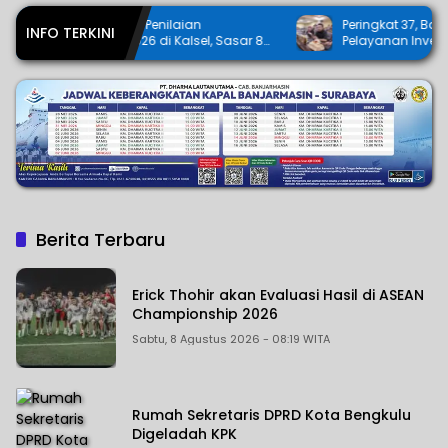
aian
Peringkat 37, Bang Dhin Desak Evaluasi
INFO TERKINI
Kalsel, Sasar 85
Pelayanan Investasi Kalsel
Berita Terbaru
Erick Thohir akan Evaluasi Hasil di ASEAN
Championship 2026
Sabtu, 8 Agustus 2026 - 08:19 WITA
Rumah Sekretaris DPRD Kota Bengkulu
Digeladah KPK