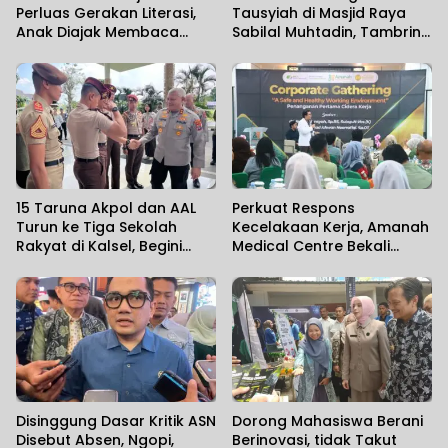
Perluas Gerakan Literasi,
Tausyiah di Masjid Raya
Anak Diajak Membaca
Sabilal Muhtadin, Tambrin
Sambil Mengenal Satwa
Sebut Diperkirakan 7 Ribu
Jamaah Hadir
15 Taruna Akpol dan AAL
Perkuat Respons
Turun ke Tiga Sekolah
Kecelakaan Kerja, Amanah
Rakyat di Kalsel, Begini
Medical Centre Bekali
Harapan Kapolda
Perusahaan Penanganan
Cedera Sejak Menit
Pertama
Disinggung Dasar Kritik ASN
Dorong Mahasiswa Berani
Disebut Absen, Ngopi,
Berinovasi, tidak Takut