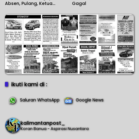
Absen, Pulang, Ketua
Gagal
Komisi II DPR RI Minta
Wartawan Menilai Sendiri
ikuti kami di :
Saluran WhatsApp
Google News
kalimantanpost_
Koran Banua - Aspirasi Nusantara